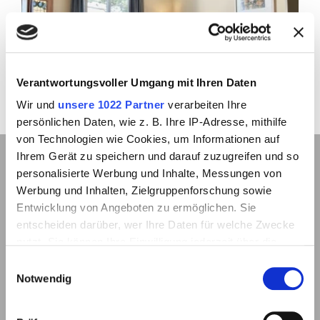
Previous
Next
Verantwortungsvoller Umgang mit Ihren Daten
Wir und
unsere 1022 Partner
verarbeiten Ihre
persönlichen Daten, wie z. B. Ihre IP-Adresse, mithilfe
von Technologien wie Cookies, um Informationen auf
CLASSIC CLASS DOUBLE ROOM
Ihrem Gerät zu speichern und darauf zuzugreifen und so
personalisierte Werbung und Inhalte, Messungen von
Werbung und Inhalten, Zielgruppenforschung sowie
Entwicklung von Angeboten zu ermöglichen. Sie
entscheiden darüber, wer Ihre Daten für welche Zwecke
nutzt. Sie können Ihre Einwilligung jederzeit über die
Cookie-Erklärung oder durch Klicken auf das Privacy
Einwilligungsauswahl
Trigger Symbol ändern oder widerrufen
Notwendig
Wenn Sie es erlauben, würden wir auch gerne: